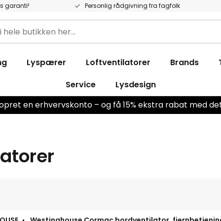
rs garanti²
Personlig rådgivning fra fagfolk
ng
Lyspærer
Loftventilatorer
Brands
ken
Service
Lysdesign
r opret en erhvervskonto – og få 15% ekstra rabat med 
latorer
OUSE
Westinghouse Cormac bordventilator, fjernbetjenin