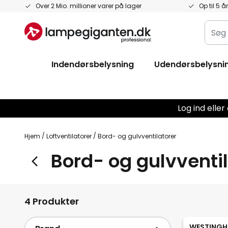
Skip
Over 2 Mio. millioner varer på lager
Op til 5 å
to
Søg
Content
i
hele
Indendørsbelysning
Udendørsbelysni
butik
her...
Log ind elle
Hjem
Loftventilatorer
Bord- og gulvventilatorer
Bord- og gulvventi
4 Produkter
WESTINGH