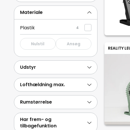
Materiale
Plastik
4
Nulstil
Ansøg
REALITY L
Udstyr
Lofthældning max.
Rumstørrelse
Har frem- og
tilbagefunktion