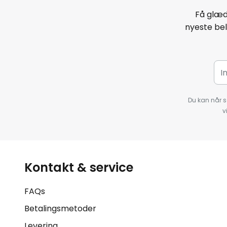
Få glæd
nyeste bel
Du kan når s
v
Kontakt & service
FAQs
Betalingsmetoder
Levering