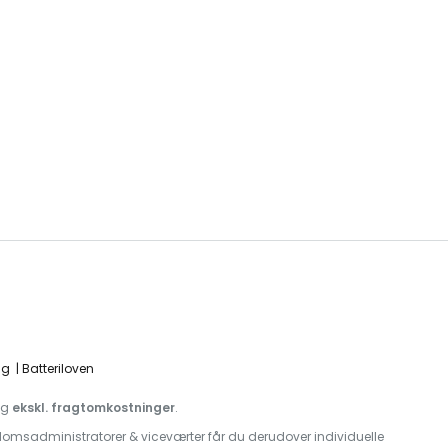
ng
Batteriloven
og
ekskl. fragtomkostninger
.
jendomsadministratorer & viceværter får du derudover individuelle