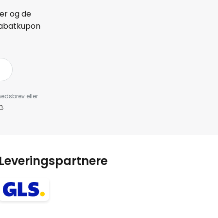
er og de
 rabatkupon
edsbrev eller
n
.
Leveringspartnere