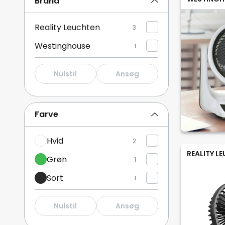
Brand
Reality Leuchten
3
Westinghouse
1
Nulstil
Ansøg
Farve
Hvid
2
REALITY L
Grøn
1
Sort
1
Nulstil
Ansøg