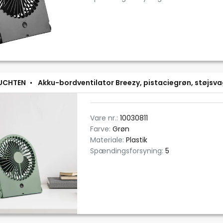
EUCHTEN
Akku-bordventilator Breezy, pistaciegrøn, støjsv
Vare nr.:
10030811
Farve:
Grøn
Materiale:
Plastik
Spændingsforsyning:
5