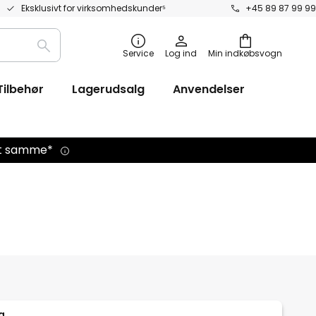
Eksklusivt for virksomhedskunder⁵
+45 89 87 99 99
Søg
Service
Log ind
Min indkøbsvogn
efter
Tilbehør
Lagerudsalg
Anvendelser
det samme*
g