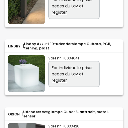
bedes du
Lav et
register
Lindby Akku-LED-udendørslampe Cubara, RGB,
LINDBY
terning, plast
Vare nr.:
10034641
For individuelle priser
bedes du
Lav et
register
Udendørs væglampe Cube-S, antracit, metal,
ORION
sensor
Vare nr.:
10033426