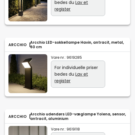
bedes du
Lav et
register
Arcchio LED-sokkellampe Havin, antracit, metal,
ARCCHIO
60 cm
Vare nr.:
9619285
For individuelle priser
bedes du
Lav et
register
Arcchio udendørs LED-væglampe Yolena, sensor,
ARCCHIO
antracit, aluminium
Vare nr.:
9619118