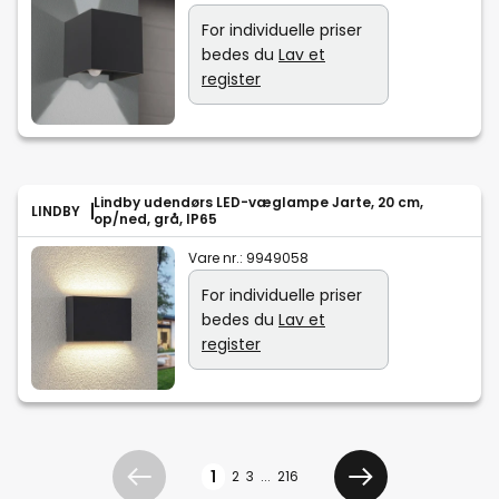
For individuelle priser
bedes du
Lav et
register
Lindby udendørs LED-væglampe Jarte, 20 cm,
LINDBY
op/ned, grå, IP65
Vare nr.:
9949058
For individuelle priser
bedes du
Lav et
register
Side
1
2
3
...
216
Tidligere
Næste