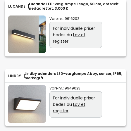
Lucande LED-væglampe Lengo, 50 cm, antracit,
LUCANDE
nedadrettet, 3.000 K
Vare nr.:
9616202
For individuelle priser
bedes du
Lav et
register
Lindby udendørs LED-væglampe Abby, sensor, IP65,
LINDBY
mørkegrå
Vare nr.:
9949023
For individuelle priser
bedes du
Lav et
register