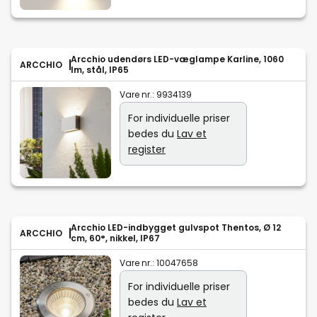
Arcchio udendørs LED-væglampe Karline, 1060
ARCCHIO
lm, stål, IP65
Vare nr.:
9934139
For individuelle priser
bedes du
Lav et
register
Arcchio LED-indbygget gulvspot Thentos, Ø 12
ARCCHIO
cm, 60°, nikkel, IP67
Vare nr.:
10047658
For individuelle priser
bedes du
Lav et