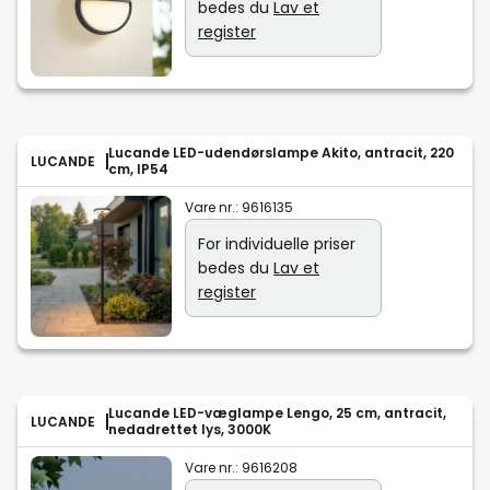
bedes du
Lav et
register
Lucande LED-udendørslampe Akito, antracit, 220
LUCANDE
cm, IP54
Vare nr.:
9616135
For individuelle priser
bedes du
Lav et
register
Lucande LED-væglampe Lengo, 25 cm, antracit,
LUCANDE
nedadrettet lys, 3000K
Vare nr.:
9616208