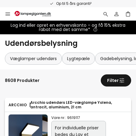
Skip
Op til 5 års garanti²
to
Content
Log ind eller opret en erhvervskonto – og få 15% ekstra
rabat med det samme*
Udendørsbelysning
Væglamper udendørs
Lygtepæle
Gadebelysning, l
8608 Produkter
Filter
Arcchio udendørs LED-væglampe Yolena,
ARCCHIO
antracit, aluminium, 21 cm
Vare nr.:
9619117
For individuelle priser
bedes du
Lav et