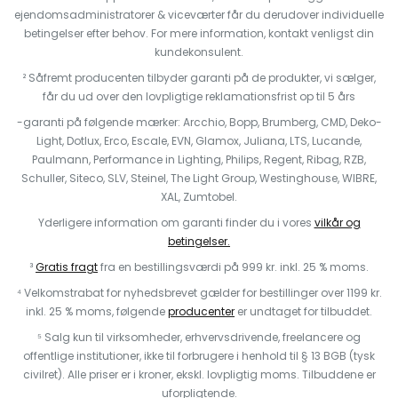
ejendomsadministratorer & viceværter får du derudover individuelle
betingelser efter behov. For mere information, kontakt venligst din
kundekonsulent.
² Såfremt producenten tilbyder garanti på de produkter, vi sælger,
får du ud over den lovpligtige reklamationsfrist op til 5 års
-garanti på følgende mærker: Arcchio, Bopp, Brumberg, CMD, Deko-
Light, Dotlux, Erco, Escale, EVN, Glamox, Juliana, LTS, Lucande,
Paulmann, Performance in Lighting, Philips, Regent, Ribag, RZB,
Schuller, Siteco, SLV, Steinel, The Light Group, Westinghouse, WIBRE,
XAL, Zumtobel.
Yderligere information om garanti finder du i vores
vilkår og
betingelser.
³
Gratis fragt
fra en bestillingsværdi på 999 kr. inkl. 25 % moms.
⁴ Velkomstrabat for nyhedsbrevet gælder for bestillinger over 1199 kr.
inkl. 25 % moms, følgende
producenter
er undtaget for tilbuddet.
⁵ Salg kun til virksomheder, erhvervsdrivende, freelancere og
offentlige institutioner, ikke til forbrugere i henhold til § 13 BGB (tysk
civilret). Alle priser er i kroner, ekskl. lovpligtig moms. Tilbuddene er
uforpligtende.