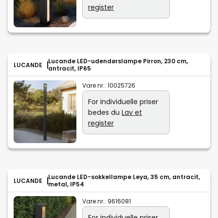
register
Lucande LED-udendørslampe Pirron, 230 cm,
LUCANDE
antracit, IP65
Vare nr.:
10025726
For individuelle priser
bedes du
Lav et
register
Lucande LED-sokkellampe Leya, 35 cm, antracit,
LUCANDE
metal, IP54
Vare nr.:
9616081
For individuelle priser