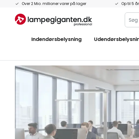
Skip
Over 2 Mio. millioner varer på lager
Op til 5 å
to
Søg
Content
i
hele
Indendørsbelysning
Udendørsbelysni
butik
her...