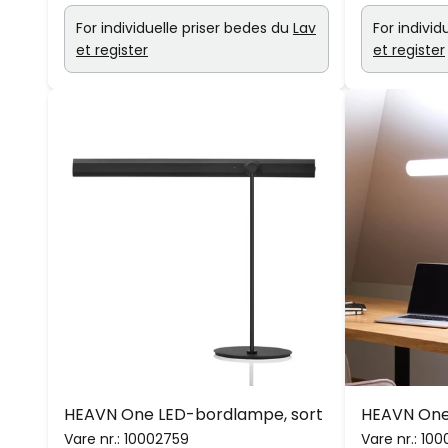
For individuelle priser bedes du
Lav
For individ
et register
et register
HEAVN One LED-bordlampe, sort
HEAVN One
Vare nr.:
10002759
Vare nr.:
100