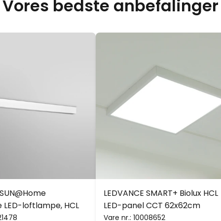
Vores bedste anbefalinger
 SUN@Home
LEDVANCE SMART+ Biolux HCL
 LED-loftlampe, HCL
LED-panel CCT 62x62cm
21478
Vare nr.:
10008652