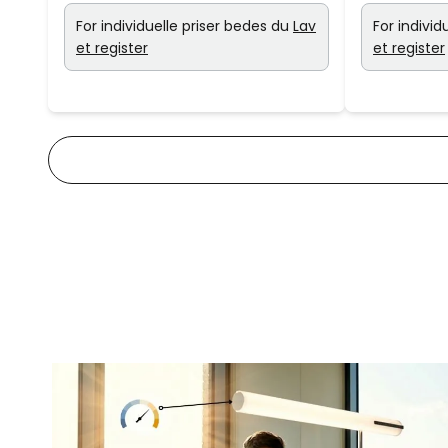
For individuelle priser bedes du
Lav
For individ
et register
et register