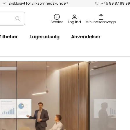
Eksklusivt for virksomhedskunder⁵
+45 89 87 99 99
Søg
Service
Log ind
Min indkøbsvogn
efter
Tilbehør
Lagerudsalg
Anvendelser