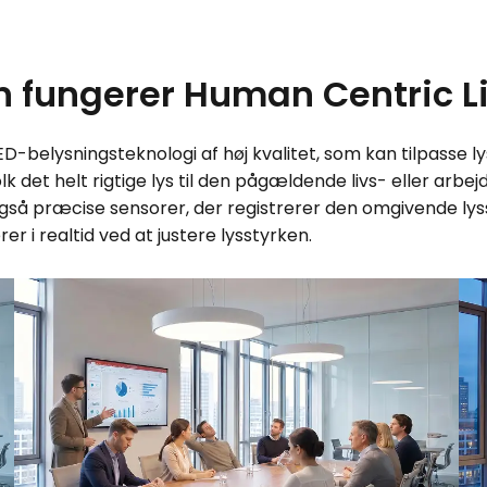
 fungerer Human Centric L
-belysningsteknologi af høj kvalitet, som kan tilpasse lys
k det helt rigtige lys til den pågældende livs- eller arbej
gså præcise sensorer, der registrerer den omgivende lys
r i realtid ved at justere lysstyrken.