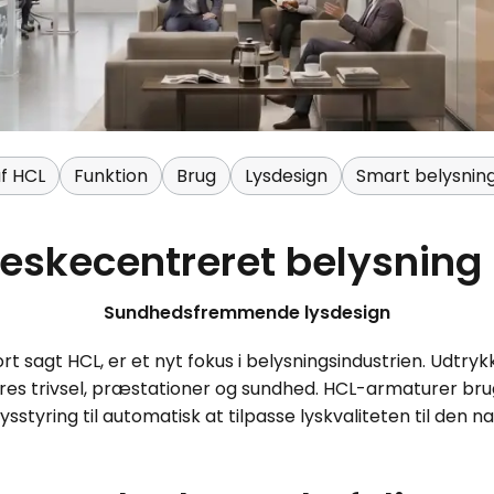
af HCL
Funktion
Brug
Lysdesign
Smart belysning
skecentreret belysning
Sundhedsfremmende lysdesign
rt sagt HCL, er et nyt fokus i belysningsindustrien. Udtrykke
res trivsel, præstationer og sundhed. HCL-armaturer br
ysstyring til automatisk at tilpasse lyskvaliteten til den n