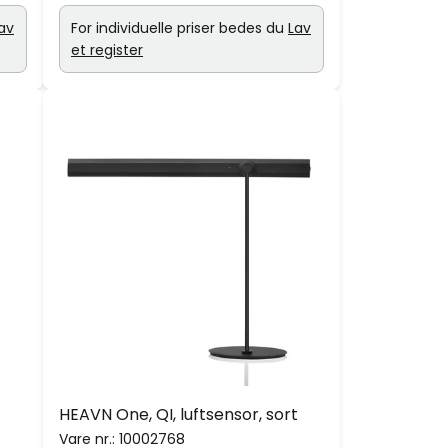
av
For individuelle priser bedes du
Lav
et register
HEAVN One, QI, luftsensor, sort
Vare nr.:
10002768