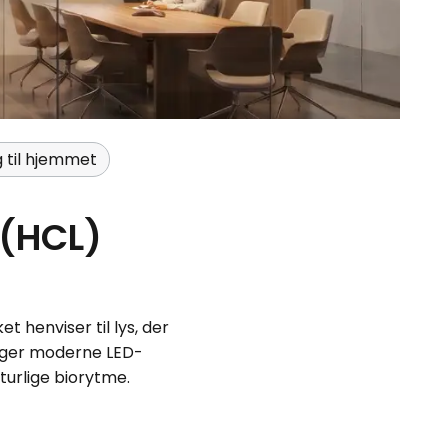
 til hjemmet
 (HCL)
t henviser til lys, der
uger moderne LED-
aturlige biorytme.