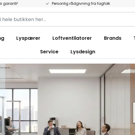
rs garanti²
Personlig rådgivning fra fagfolk
ng
Lyspærer
Loftventilatorer
Brands
ken
Service
Lysdesign