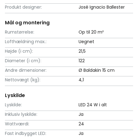
Produkt designer:
José Ignacio Ballester
Mål og montering
Rumstørrelse:
Op til 20 m²
Lofthældning max.:
Uegnet
Højde (i cm):
21,5
Diameter (i cm):
122
Andre dimensioner:
Ø Baldakin 15 cm
Nettovægt (kg):
4,1
Lyskilde
Lyskilde:
LED 24 W i alt
Inklusiv lyskilde:
Ja
Wattværdi:
24
Fast indbygget LED:
Ja