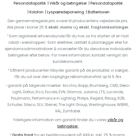
Persondatapolitik
Vilkår og betingelser
Persondatapolitik
Kolofon
Lyspæredeponering
Batteriloven
Den gennemstregede pris svarer til producentens vejledende pris.
Alle priser i kroner 25 %
ekskl. moms
og
ekskl. fragtomkostninger
.
¹ Som registreret erhvervskunde får du hos os fra starten af en fast
rabat i webshoppen. Som elektriker, arkitekt & planlægger eller for
ejendomsadministratorer & viceværter får du derudover individuelle
betingelser efter behov. For mere information, kontakt venligst din
kundekonsulent.
² Såfremt producenten tilbyder garanti på de produkter, vi sælger,
får du ud over den lovpligtige reklamationsfrist op til 5 års
-garanti på følgende mærker: Arcchio, Bopp, Brumberg, CMD, Deko-
Light, Dotlux, Erco, Escale, EVN, Glamox, Juliana, LTS, Lucande,
Paulmann, Performance in Lighting, Philips, Regent, Ribag, RZB,
Schuller, Siteco, SLV, Steinel, The Light Group, Westinghouse, WIBRE,
XAL, Zumtobel.
Yderligere information om garanti finder du i vores
vilkår og
betingelser.
³
Gratis fragt
fra en bestillingsværdi på 999 kr. inkl. 25 % moms.