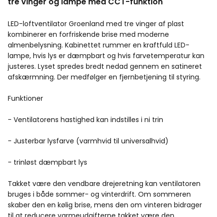
tre vinger og lampe med CCT-funktion
LED-loftventilator Groenland med tre vinger af plast
kombinerer en forfriskende brise med moderne
almenbelysning. Kabinettet rummer en kraftfuld LED-
lampe, hvis lys er dæmpbart og hvis farvetemperatur kan
justeres. Lyset spredes bredt nedad gennem en satineret
afskærmning. Der medfølger en fjernbetjening til styring.
Funktioner
- Ventilatorens hastighed kan indstilles i ni trin
- Justerbar lysfarve (varmhvid til universalhvid)
- trinløst dæmpbart lys
Takket være den vendbare drejeretning kan ventilatoren
bruges i både sommer- og vinterdrift. Om sommeren
skaber den en kølig brise, mens den om vinteren bidrager
til at reducere varmeudgifterne takket være den