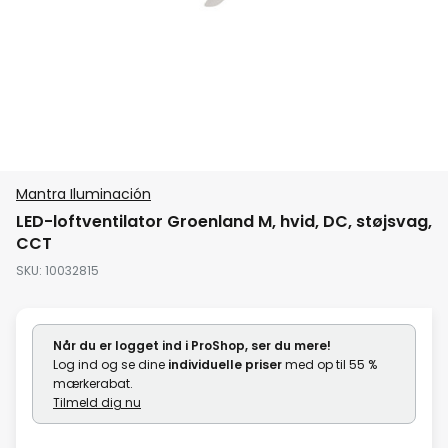
Gå
Mantra Iluminación
til
LED-loftventilator Groenland M, hvid, DC, støjsvag,
starten
CCT
af
SKU
10032815
billedgalleriet
Når du er logget ind i ProShop, ser du mere!
Log ind og se dine
individuelle priser
med op til 55 %
mærkerabat.
Tilmeld dig nu