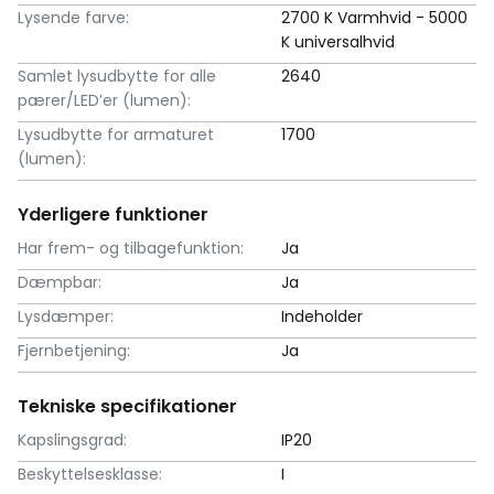
Lysende farve:
2700 K Varmhvid - 5000
K universalhvid
Samlet lysudbytte for alle
2640
pærer/LED’er (lumen):
Lysudbytte for armaturet
1700
(lumen):
Yderligere funktioner
Har frem- og tilbagefunktion:
Ja
Dæmpbar:
Ja
Lysdæmper:
Indeholder
Fjernbetjening:
Ja
Tekniske specifikationer
Kapslingsgrad:
IP20
Beskyttelsesklasse:
I