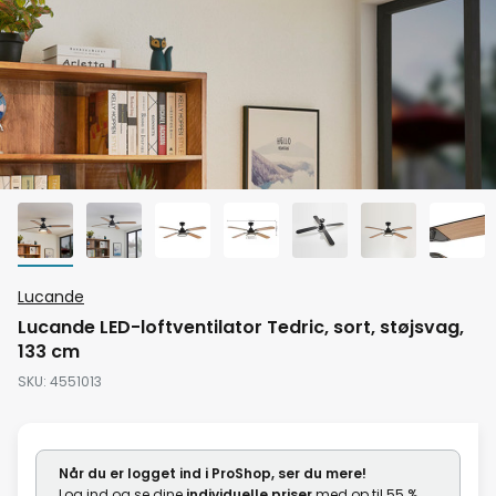
Gå
Lucande
til
Lucande LED-loftventilator Tedric, sort, støjsvag,
starten
133 cm
af
SKU
4551013
billedgalleriet
Når du er logget ind i ProShop, ser du mere!
Log ind og se dine
individuelle priser
med op til 55 %