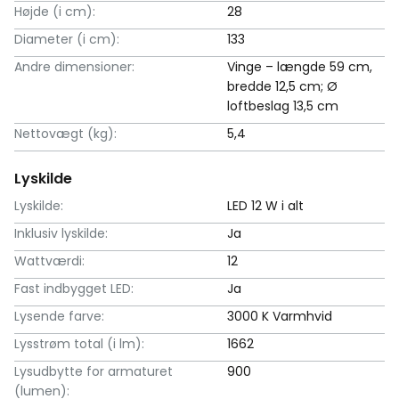
Højde (i cm):
28
Diameter (i cm):
133
Andre dimensioner:
Vinge – længde 59 cm,
bredde 12,5 cm; Ø
loftbeslag 13,5 cm
Nettovægt (kg):
5,4
Lyskilde
Lyskilde:
LED 12 W i alt
Inklusiv lyskilde:
Ja
Wattværdi:
12
Fast indbygget LED:
Ja
Lysende farve:
3000 K Varmhvid
Lysstrøm total (i lm):
1662
Lysudbytte for armaturet
900
(lumen):