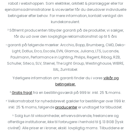
rabat i webshoppen. Som elektriker, arkitekt & planlægger eller for
ejendomsadministratorer & viceværter får du derudover individuelle
betingelser efter behov. For mere information, kontakt venligst din
kundekonsulent.
² Såfremt producenten tilbyder garanti på de produkter, vi sælger,
får du ud over den lovpligtige reklamationsfrist op til 5 års
-garanti på følgende mærker: Arcchio, Bopp, Brumberg, CMD, Deko-
Light, Dotlux, Erco, Escale, EVN, Glamox, Juliana, LTS, Lucande,
Paulmann, Performance in Lighting, Philips, Regent, Ribag, RZB,
Schuller, Siteco, SLV, Steinel, The Light Group, Westinghouse, WIBRE,
XAL, Zumtobel.
Yderligere information om garanti finder du i vores
vilkår og
betingelser.
³
Gratis fragt
fra en bestillingsværdi på 999 kr. inkl. 25 % moms.
⁴ Velkomstrabat for nyhedsbrevet gælder for bestillinger over 1199 kr.
inkl. 25 % moms, følgende
producenter
er undtaget for tilbuddet.
⁵ Salg kun til virksomheder, erhvervsdrivende, freelancere og
offentlige institutioner, ikke til forbrugere i henhold til § 13 BGB (tysk
civilret). Alle priser er i kroner, ekskl. lovpligtig moms. Tilbuddene er