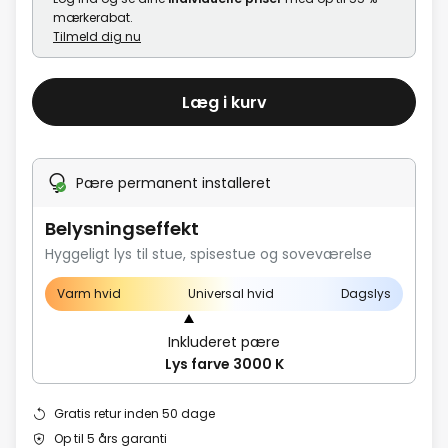
mærkerabat.
Tilmeld dig nu
Læg i kurv
Pære permanent installeret
Belysningseffekt
Hyggeligt lys til stue, spisestue og soveværelse
Varm hvid
Universal hvid
Dagslys
Inkluderet pære
Lys farve 3000 K
Gratis retur inden 50 dage
Op til 5 års garanti