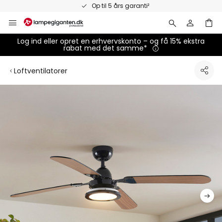
Skip
Op til 5 års garanti²
to
Content
Log ind eller opret en erhvervskonto – og få 15% ekstra
rabat med det samme*
Loftventilatorer
Gå
til
slutningen
af
billedgalleriet