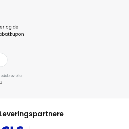
er og de
 rabatkupon
edsbrev eller
n
.
Leveringspartnere