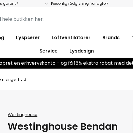
rs garanti²
Personlig rådgivning fra fagfolk
ng
Lyspærer
Loftventilatorer
Brands
ken
Service
Lysdesign
r opret en erhvervskonto – og få 15% ekstra rabat med 
m vinger, hvid
Westinghouse
Westinghouse Bendan