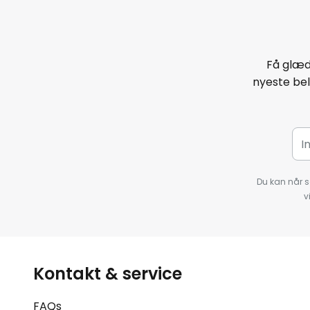
Få glæd
nyeste bel
Du kan når s
v
Kontakt & service
FAQs