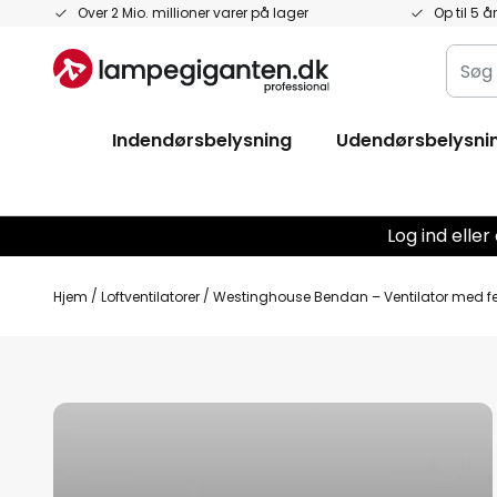
Skip
Over 2 Mio. millioner varer på lager
Op til 5 å
to
Søg
Content
i
hele
Indendørsbelysning
Udendørsbelysni
butik
her...
Log ind elle
Hjem
Loftventilatorer
Westinghouse Bendan – Ventilator med fe
Gå
til
slutningen