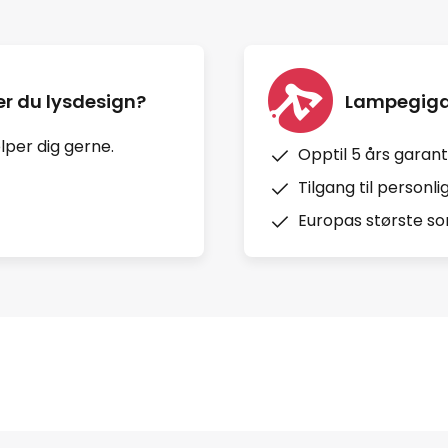
r du lysdesign?
Lampegiga
per dig gerne.
Opptil 5 års garant
Tilgang til personl
Europas største sor