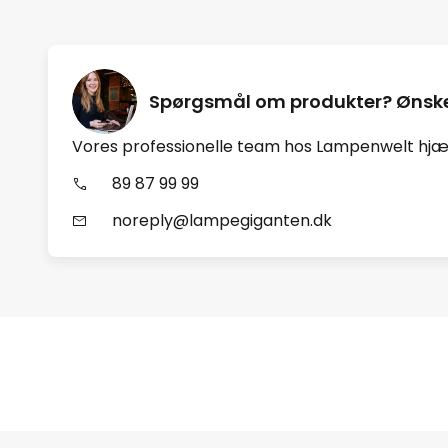
Spørgsmål om produkter? Ønske
Vores professionelle team hos Lampenwelt hjæl
89 87 99 99
noreply@lampegiganten.dk