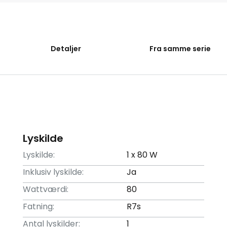
Detaljer
Fra samme serie
Lyskilde
Lyskilde:
1 x 80 W
Inklusiv lyskilde:
Ja
Wattværdi:
80
Fatning:
R7s
Antal lyskilder:
1