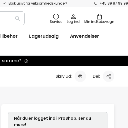
Eksklusivt for virksomhedskunder⁵
+45 89 87 99 99
Søg
Service
Log ind
Min indkøbsvogn
efter
Tilbehør
Lagerudsalg
Anvendelser
det samme*
Skriv ud:
Del:
Når du er logget ind i ProShop, ser du
mere!