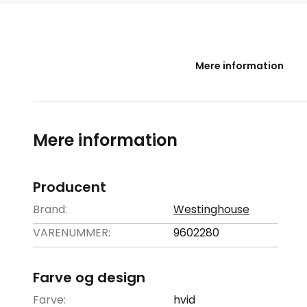
starten
af
billedgalleriet
Mere information
Mere information
Producent
Brand:
Westinghouse
VARENUMMER:
9602280
Farve og design
Farve:
hvid