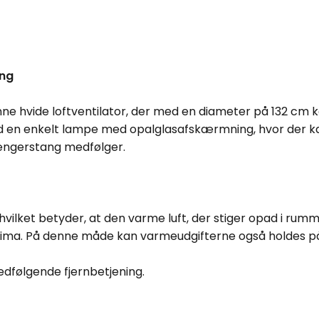
ing
hvide loftventilator, der med en diameter på 132 cm kan
d en enkelt lampe med opalglasafskærmning, hvor der 
længerstang medfølger.
ft, hvilket betyder, at den varme luft, der stiger opad i r
lima. På denne måde kan varmeudgifterne også holdes på 
dfølgende fjernbetjening.