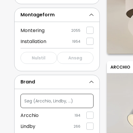
Væglamper med afbryder
107
Montageform
Smarte loftlamper
95
Montering
2055
Vis mere
Installation
1954
Nulstil
Ansøg
ARCCHIO
Brand
Søg
(Arcchio,
Lindby,
Arcchio
194
...)
Lindby
266