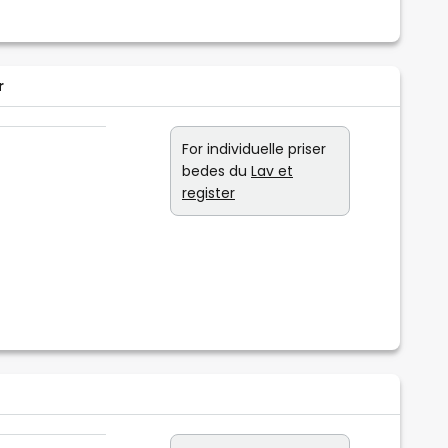
r
For individuelle priser
bedes du
Lav et
register
0