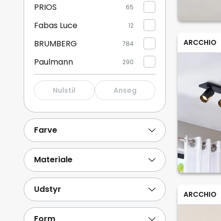
PRIOS
65
Fabas Luce
12
ARCCHIO
BRUMBERG
784
Paulmann
290
OSRAM
120
Nulstil
Ansøg
Deko-Light
99
Briloner
94
Farve
Trio Lighting
94
Vis mere
Materiale
Udstyr
ARCCHIO
Form