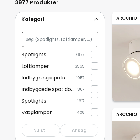
3977 Produkter
ARCCHIO
Kategori
Søg
(Spotlights,
Loftlamper,
Spotlights
3977
...)
Loftlamper
3565
Indbygningsspots
1957
Indbyggede spot downlights
1867
Spotlights
1617
Væglamper
409
ARCCHIO
Vægspotlights
295
Nulstil
Ansøg
Smart belysning
119