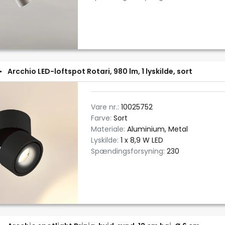
Arcchio LED-loftspot Rotari, 980 lm, 1 lyskilde, sort
Vare nr.:
10025752
Farve:
Sort
Materiale:
Aluminium, Metal
Lyskilde:
1 x 8,9 W LED
Spændingsforsyning:
230