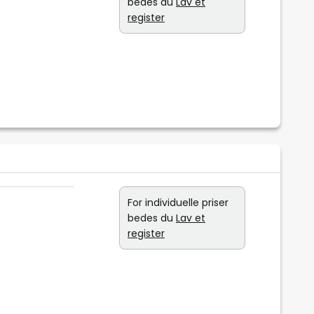
bedes du
Lav et
register
For individuelle priser
bedes du
Lav et
register