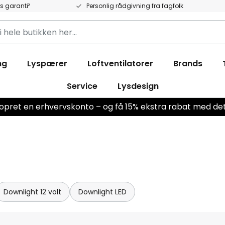
rs garanti²
Personlig rådgivning fra fagfolk
ng
Lyspærer
Loftventilatorer
Brands
ken
Service
Lysdesign
r opret en erhvervskonto – og få 15% ekstra rabat med 
Downlight 12 volt
Downlight LED