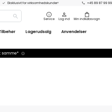
Eksklusivt for virksomhedskunder⁵
+45 89 87 99 99
Søg
Service
Log ind
Min indkøbsvogn
efter
Tilbehør
Lagerudsalg
Anvendelser
det samme*